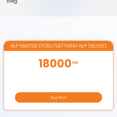
steg.
NLP MASTER (FORUTSÄTTNING NLP DELUXE)
18000
SEK
Buy Now