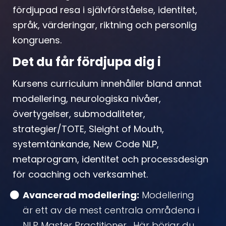
fördjupad resa i självförståelse, identitet,
språk, värderingar, riktning och personlig
kongruens.
Det du får fördjupa dig i
Kursens curriculum innehåller bland annat
modellering, neurologiska nivåer,
övertygelser, submodaliteter,
strategier/TOTE, Sleight of Mouth,
systemtänkande, New Code NLP,
metaprogram, identitet och processdesign
för coaching och verksamhet.
Avancerad modellering:
Modellering
är ett av de mest centrala områdena i
NLP Master Practitioner. Här börjar du