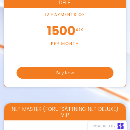
DELB.
12 PAYMENTS OF
1500
SEK
PER MONTH
Buy Now
NLP MASTER (FORUTSÄTTNING NLP DELUXE)
VIP