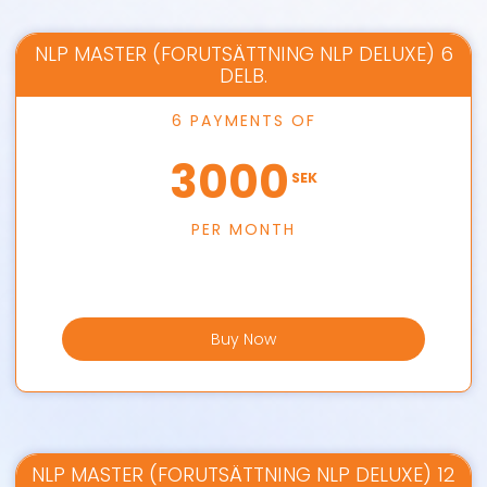
NLP MASTER (FORUTSÄTTNING NLP DELUXE) 6
DELB.
6 PAYMENTS OF
3000
SEK
PER MONTH
Buy Now
NLP MASTER (FORUTSÄTTNING NLP DELUXE) 12