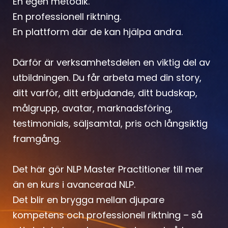
En egen metodik.
En professionell riktning.
En plattform där de kan hjälpa andra.
Därför är verksamhetsdelen en viktig del av
utbildningen. Du får arbeta med din story,
ditt varför, ditt erbjudande, ditt budskap,
målgrupp, avatar, marknadsföring,
testimonials, säljsamtal, pris och långsiktig
framgång.
Det här gör NLP Master Practitioner till mer
än en kurs i avancerad NLP.
Det blir en brygga mellan djupare
kompetens och professionell riktning – så